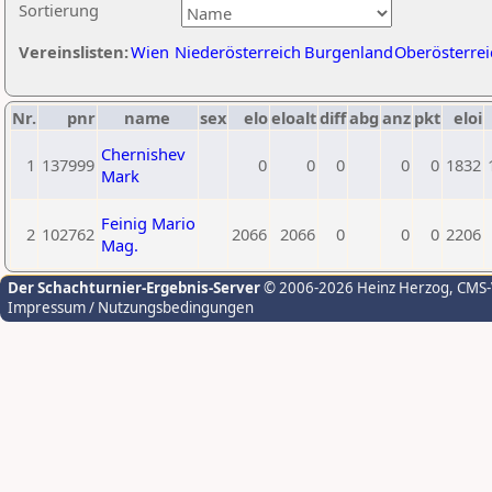
Sortierung
Vereinslisten:
Wien
Niederösterreich
Burgenland
Oberösterrei
Nr.
pnr
name
sex
elo
eloalt
diff
abg
anz
pkt
eloi
Chernishev
1
137999
0
0
0
0
0
1832
Mark
Feinig Mario
2
102762
2066
2066
0
0
0
2206
Mag.
Der Schachturnier-Ergebnis-Server
© 2006-2026 Heinz Herzog
, CMS
Impressum / Nutzungsbedingungen