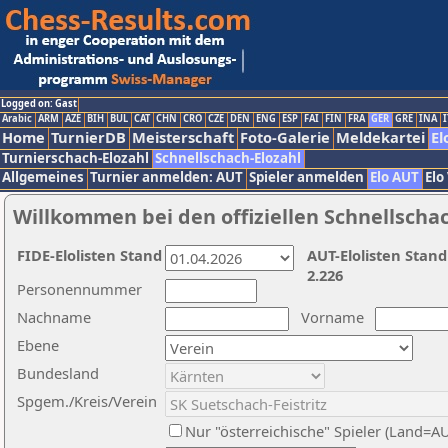
Logged on: Gast
Arabic
ARM
AZE
BIH
BUL
CAT
CHN
CRO
CZE
DEN
ENG
ESP
FAI
FIN
FRA
GER
GRE
INA
I
Home
TurnierDB
Meisterschaft
Foto-Galerie
Meldekartei
El
Turnierschach-Elozahl
Schnellschach-Elozahl
Allgemeines
Turnier anmelden: AUT
Spieler anmelden
Elo AUT
Elo
Willkommen bei den offiziellen Schnellscha
FIDE-Elolisten Stand
AUT-Elolisten Stand
2.226
Personennummer
Nachname
Vorname
Ebene
Bundesland
Spgem./Kreis/Verein
Nur "österreichische" Spieler (Land=A