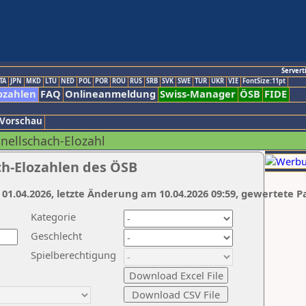
Servert
TA
JPN
MKD
LTU
NED
POL
POR
ROU
RUS
SRB
SVK
SWE
TUR
UKR
VIE
FontSize:11pt
ozahlen
FAQ
Onlineanmeldung
Swiss-Manager
ÖSB
FIDE
 Vorschau
hnellschach-Elozahl
ch-Elozahlen des ÖSB
 01.04.2026, letzte Änderung am 10.04.2026 09:59, gewertete P
Kategorie
Geschlecht
Spielberechtigung