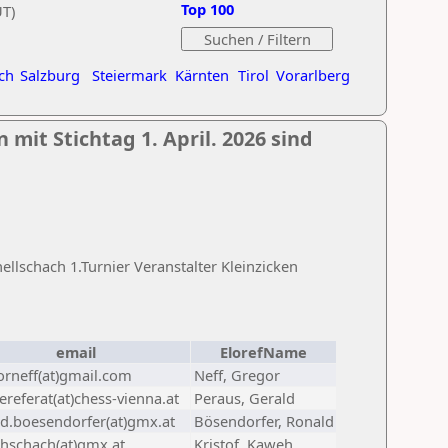
Top 100
UT)
ch
Salzburg
Steiermark
Kärnten
Tirol
Vorarlberg
 mit Stichtag 1. April. 2026 sind
lschach 1.Turnier Veranstalter Kleinzicken
email
ElorefName
orneff(at)gmail.com
Neff, Gregor
referat(at)chess-vienna.at
Peraus, Gerald
ld.boesendorfer(at)gmx.at
Bösendorfer, Ronald
hschach(at)gmx.at
Kristof, Kaweh