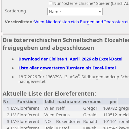
Nur "österreichische" Spieler (Land=A
Sortierung
Vereinslisten:
Wien
Niederösterreich
Burgenland
Oberösterrei
Die österreichischen Schnellschach Elozahlen
freigegeben und abgeschlossen
Download der Eloliste 1. April. 2026 als Excel-Datei
Liste aller gewerteten Turniere als Excel-Datei
18.7.2026 Tnr:1368798 13. ASVÖ Südburgenlandcup Schnel
nachgewertet
Aktuelle Liste der Eloreferenten:
Nr.
Funktion
bdld
nachname
vorname
pnr
1
LV-Eloreferent
Wien
Neff
Gregor
109782
greg
2
LV-Eloreferent
Wien
Peraus
Gerald
110512
melde
3
LV-Eloreferent
NÖ
Bösendorfer
Ronald
101161
rona
4
LV-Eloreferent
Bgld
Kristof
Kaweh
107547
kawe