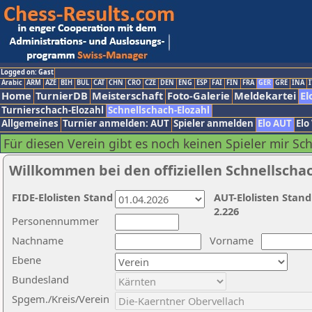
Logged on: Gast
Arabic
ARM
AZE
BIH
BUL
CAT
CHN
CRO
CZE
DEN
ENG
ESP
FAI
FIN
FRA
GER
GRE
INA
I
Home
TurnierDB
Meisterschaft
Foto-Galerie
Meldekartei
El
Turnierschach-Elozahl
Schnellschach-Elozahl
Allgemeines
Turnier anmelden: AUT
Spieler anmelden
Elo AUT
Elo
Für diesen Verein gibt es noch keinen Spieler mir Sc
Willkommen bei den offiziellen Schnellscha
FIDE-Elolisten Stand
AUT-Elolisten Stand
2.226
Personennummer
Nachname
Vorname
Ebene
Bundesland
Spgem./Kreis/Verein