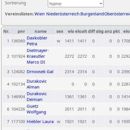
Sortierung
Vereinslisten:
Wien
Niederösterreich
Burgenland
Oberösterrei
Nr.
pnr
name
sex
elo
eloalt
diff
abg
anz
pkt
elo
Daxkobler
1
136560
w
1411
1411
0
0
0
170
Petra
Dietmayer-
2
101924
Kraeutler
2272
2272
0
0
0
229
Marco DI
3
124082
Drnovsek Gal
2314
2314
0
0
0
239
Durakovic
4
102134
0
0
0
0
0
228
Alman
Durakovic
5
146904
1361
1361
0
0
0
141
Demian
Guetz
6
104226
2011
2011
0
0
0
198
Wolfgang
7
117100
Hiebler Laura
w
1921
1921
0
0
0
193