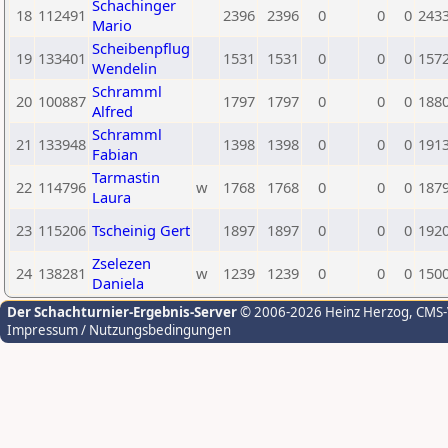
Schachinger
18
112491
2396
2396
0
0
0
243
Mario
Scheibenpflug
19
133401
1531
1531
0
0
0
157
Wendelin
Schramml
20
100887
1797
1797
0
0
0
188
Alfred
Schramml
21
133948
1398
1398
0
0
0
191
Fabian
Tarmastin
22
114796
w
1768
1768
0
0
0
187
Laura
23
115206
Tscheinig Gert
1897
1897
0
0
0
192
Zselezen
24
138281
w
1239
1239
0
0
0
150
Daniela
Der Schachturnier-Ergebnis-Server
© 2006-2026 Heinz Herzog
, CMS
Impressum / Nutzungsbedingungen