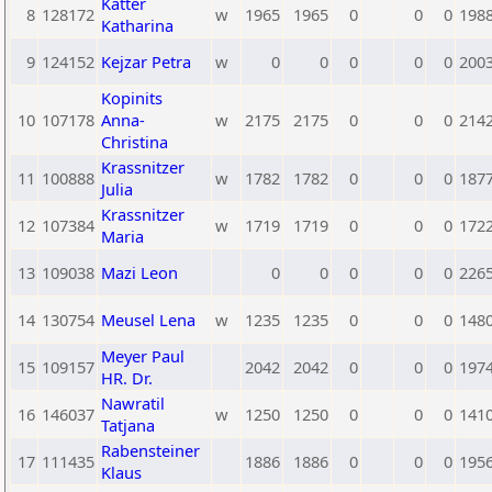
Katter
8
128172
w
1965
1965
0
0
0
198
Katharina
9
124152
Kejzar Petra
w
0
0
0
0
0
200
Kopinits
10
107178
Anna-
w
2175
2175
0
0
0
214
Christina
Krassnitzer
11
100888
w
1782
1782
0
0
0
187
Julia
Krassnitzer
12
107384
w
1719
1719
0
0
0
172
Maria
13
109038
Mazi Leon
0
0
0
0
0
226
14
130754
Meusel Lena
w
1235
1235
0
0
0
148
Meyer Paul
15
109157
2042
2042
0
0
0
197
HR. Dr.
Nawratil
16
146037
w
1250
1250
0
0
0
141
Tatjana
Rabensteiner
17
111435
1886
1886
0
0
0
195
Klaus