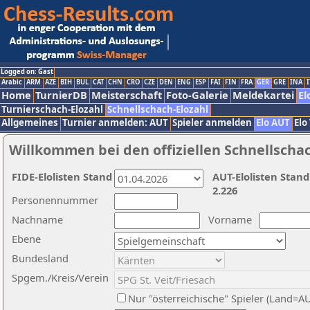
Logged on: Gast
Arabic
ARM
AZE
BIH
BUL
CAT
CHN
CRO
CZE
DEN
ENG
ESP
FAI
FIN
FRA
GER
GRE
INA
I
Home
TurnierDB
Meisterschaft
Foto-Galerie
Meldekartei
El
Turnierschach-Elozahl
Schnellschach-Elozahl
Allgemeines
Turnier anmelden: AUT
Spieler anmelden
Elo AUT
Elo
Willkommen bei den offiziellen Schnellscha
FIDE-Elolisten Stand
AUT-Elolisten Stand
2.226
Personennummer
Nachname
Vorname
Ebene
Bundesland
Spgem./Kreis/Verein
Nur "österreichische" Spieler (Land=A