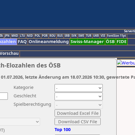
Servert
TA
JPN
MKD
LTU
NED
POL
POR
ROU
RUS
SRB
SVK
SWE
TUR
UKR
VIE
FontSize:11pt
ozahlen
FAQ
Onlineanmeldung
Swiss-Manager
ÖSB
FIDE
 Vorschau
ch-Elozahlen des ÖSB
 01.07.2026, letzte Änderung am 18.07.2026 10:30, gewertete P
Kategorie
Geschlecht
Spielberechtigung
Top 100
UT)