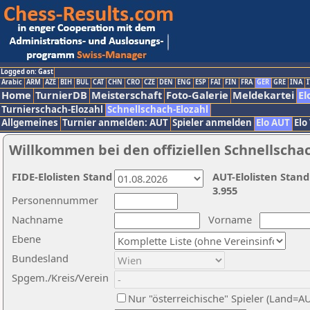
Logged on: Gast
Arabic
ARM
AZE
BIH
BUL
CAT
CHN
CRO
CZE
DEN
ENG
ESP
FAI
FIN
FRA
GER
GRE
INA
I
Home
TurnierDB
Meisterschaft
Foto-Galerie
Meldekartei
El
Turnierschach-Elozahl
Schnellschach-Elozahl
Allgemeines
Turnier anmelden: AUT
Spieler anmelden
Elo AUT
Elo
Willkommen bei den offiziellen Schnellscha
FIDE-Elolisten Stand
AUT-Elolisten Stand
3.955
Personennummer
Nachname
Vorname
Ebene
Bundesland
Spgem./Kreis/Verein
Nur "österreichische" Spieler (Land=A