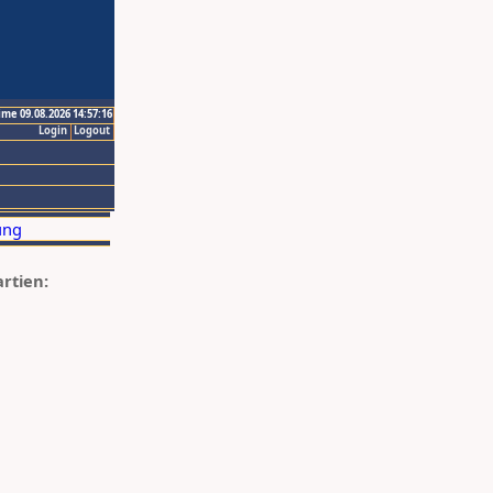
ime 09.08.2026 14:57:16
Login
Logout
artien: