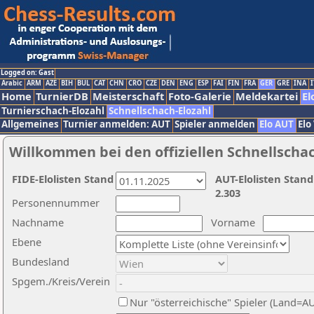
Logged on: Gast
Arabic
ARM
AZE
BIH
BUL
CAT
CHN
CRO
CZE
DEN
ENG
ESP
FAI
FIN
FRA
GER
GRE
INA
I
Home
TurnierDB
Meisterschaft
Foto-Galerie
Meldekartei
El
Turnierschach-Elozahl
Schnellschach-Elozahl
Allgemeines
Turnier anmelden: AUT
Spieler anmelden
Elo AUT
Elo
Willkommen bei den offiziellen Schnellscha
FIDE-Elolisten Stand
AUT-Elolisten Stand
2.303
Personennummer
Nachname
Vorname
Ebene
Bundesland
Spgem./Kreis/Verein
Nur "österreichische" Spieler (Land=A