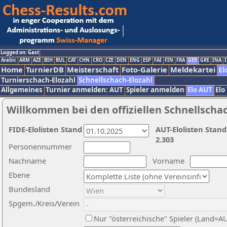
Logged on: Gast
Arabic
ARM
AZE
BIH
BUL
CAT
CHN
CRO
CZE
DEN
ENG
ESP
FAI
FIN
FRA
GER
GRE
INA
I
Home
TurnierDB
Meisterschaft
Foto-Galerie
Meldekartei
El
Turnierschach-Elozahl
Schnellschach-Elozahl
Allgemeines
Turnier anmelden: AUT
Spieler anmelden
Elo AUT
Elo
Willkommen bei den offiziellen Schnellscha
FIDE-Elolisten Stand
AUT-Elolisten Stand
2.303
Personennummer
Nachname
Vorname
Ebene
Bundesland
Spgem./Kreis/Verein
Nur "österreichische" Spieler (Land=A