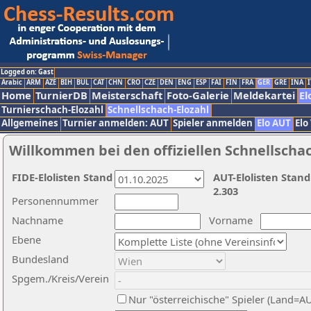
Logged on: Gast
Arabic
ARM
AZE
BIH
BUL
CAT
CHN
CRO
CZE
DEN
ENG
ESP
FAI
FIN
FRA
GER
GRE
INA
I
Home
TurnierDB
Meisterschaft
Foto-Galerie
Meldekartei
El
Turnierschach-Elozahl
Schnellschach-Elozahl
Allgemeines
Turnier anmelden: AUT
Spieler anmelden
Elo AUT
Elo
Willkommen bei den offiziellen Schnellscha
FIDE-Elolisten Stand
AUT-Elolisten Stand
2.303
Personennummer
Nachname
Vorname
Ebene
Bundesland
Spgem./Kreis/Verein
Nur "österreichische" Spieler (Land=A