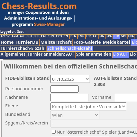
Logged on: Gast
Arabic
ARM
AZE
BIH
BUL
CAT
CHN
CRO
CZE
DEN
ENG
ESP
FAI
FIN
FRA
GER
GRE
INA
I
Home
TurnierDB
Meisterschaft
Foto-Galerie
Meldekartei
El
Turnierschach-Elozahl
Schnellschach-Elozahl
Allgemeines
Turnier anmelden: AUT
Spieler anmelden
Elo AUT
Elo
Willkommen bei den offiziellen Schnellscha
FIDE-Elolisten Stand
AUT-Elolisten Stand
2.303
Personennummer
Nachname
Vorname
Ebene
Bundesland
Spgem./Kreis/Verein
Nur "österreichische" Spieler (Land=A