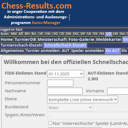
Logged on: Gast
Arabic
ARM
AZE
BIH
BUL
CAT
CHN
CRO
CZE
DEN
ENG
ESP
FAI
FIN
FRA
GER
GRE
INA
I
Home
TurnierDB
Meisterschaft
Foto-Galerie
Meldekartei
El
Turnierschach-Elozahl
Schnellschach-Elozahl
Allgemeines
Turnier anmelden: AUT
Spieler anmelden
Elo AUT
Elo
Willkommen bei den offiziellen Schnellscha
FIDE-Elolisten Stand
AUT-Elolisten Stand
2.303
Personennummer
Nachname
Vorname
Ebene
Bundesland
Spgem./Kreis/Verein
Nur "österreichische" Spieler (Land=A