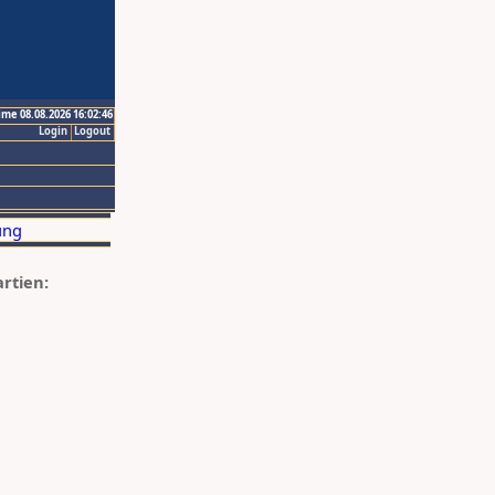
ime 08.08.2026 16:02:46
Login
Logout
artien: