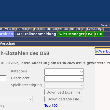
Servert
TA
JPN
MKD
LTU
NED
POL
POR
ROU
RUS
SRB
SVK
SWE
TUR
UKR
VIE
FontSize:11pt
ozahlen
FAQ
Onlineanmeldung
Swiss-Manager
ÖSB
FIDE
 Vorschau
ch-Elozahlen des ÖSB
 01.10.2025, letzte Änderung am 01.10.2025 09:19, gewertete P
Kategorie
Geschlecht
Spielberechtigung
Top 100
UT)