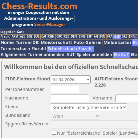
Logged on: Gast
Arabic
ARM
AZE
BIH
BUL
CAT
CHN
CRO
CZE
DEN
ENG
ESP
FAI
FIN
FRA
GER
GRE
INA
I
Home
TurnierDB
Meisterschaft
Foto-Galerie
Meldekartei
El
Turnierschach-Elozahl
Schnellschach-Elozahl
Allgemeines
Turnier anmelden: AUT
Spieler anmelden
Elo AUT
Elo
Willkommen bei den offiziellen Schnellscha
FIDE-Elolisten Stand
AUT-Elolisten Stand
2.226
Personennummer
Nachname
Vorname
Ebene
Bundesland
Spgem./Kreis/Verein
Nur "österreichische" Spieler (Land=A