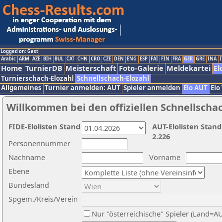
Logged on: Gast
Arabic
ARM
AZE
BIH
BUL
CAT
CHN
CRO
CZE
DEN
ENG
ESP
FAI
FIN
FRA
GER
GRE
INA
I
Home
TurnierDB
Meisterschaft
Foto-Galerie
Meldekartei
El
Turnierschach-Elozahl
Schnellschach-Elozahl
Allgemeines
Turnier anmelden: AUT
Spieler anmelden
Elo AUT
Elo
Willkommen bei den offiziellen Schnellscha
FIDE-Elolisten Stand
AUT-Elolisten Stand
2.226
Personennummer
Nachname
Vorname
Ebene
Bundesland
Spgem./Kreis/Verein
Nur "österreichische" Spieler (Land=A