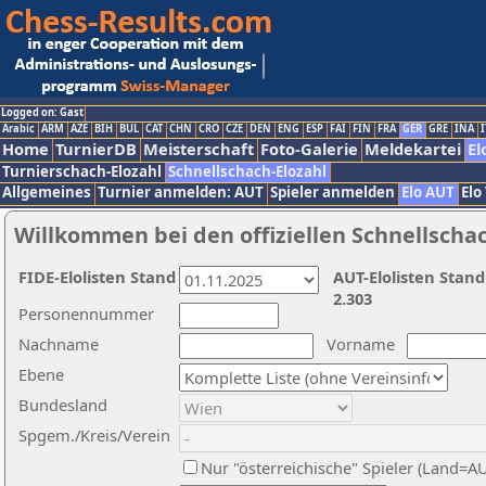
Logged on: Gast
Arabic
ARM
AZE
BIH
BUL
CAT
CHN
CRO
CZE
DEN
ENG
ESP
FAI
FIN
FRA
GER
GRE
INA
I
Home
TurnierDB
Meisterschaft
Foto-Galerie
Meldekartei
El
Turnierschach-Elozahl
Schnellschach-Elozahl
Allgemeines
Turnier anmelden: AUT
Spieler anmelden
Elo AUT
Elo
Willkommen bei den offiziellen Schnellscha
FIDE-Elolisten Stand
AUT-Elolisten Stand
2.303
Personennummer
Nachname
Vorname
Ebene
Bundesland
Spgem./Kreis/Verein
Nur "österreichische" Spieler (Land=A