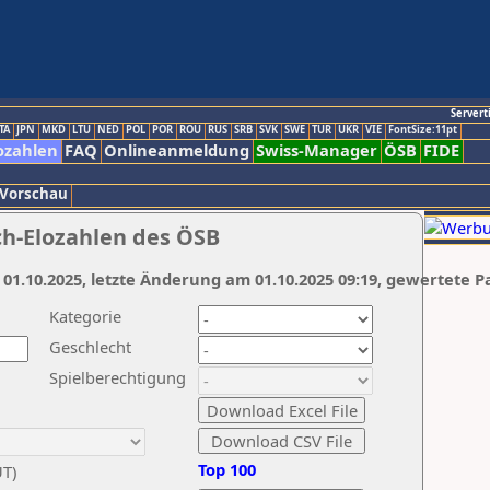
Servert
TA
JPN
MKD
LTU
NED
POL
POR
ROU
RUS
SRB
SVK
SWE
TUR
UKR
VIE
FontSize:11pt
ozahlen
FAQ
Onlineanmeldung
Swiss-Manager
ÖSB
FIDE
 Vorschau
ch-Elozahlen des ÖSB
 01.10.2025, letzte Änderung am 01.10.2025 09:19, gewertete P
Kategorie
Geschlecht
Spielberechtigung
Top 100
UT)