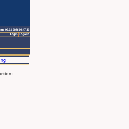
ime 09.08.2026 09:47:30
Login
Logout
artien: