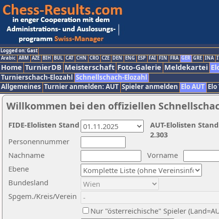
Logged on: Gast
Arabic
ARM
AZE
BIH
BUL
CAT
CHN
CRO
CZE
DEN
ENG
ESP
FAI
FIN
FRA
GER
GRE
INA
I
Home
TurnierDB
Meisterschaft
Foto-Galerie
Meldekartei
El
Turnierschach-Elozahl
Schnellschach-Elozahl
Allgemeines
Turnier anmelden: AUT
Spieler anmelden
Elo AUT
Elo
Willkommen bei den offiziellen Schnellscha
FIDE-Elolisten Stand
AUT-Elolisten Stand
2.303
Personennummer
Nachname
Vorname
Ebene
Bundesland
Spgem./Kreis/Verein
Nur "österreichische" Spieler (Land=A