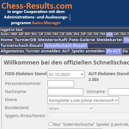
Logged on: Gast
Arabic
ARM
AZE
BIH
BUL
CAT
CHN
CRO
CZE
DEN
ENG
ESP
FAI
FIN
FRA
GER
GRE
INA
I
Home
TurnierDB
Meisterschaft
Foto-Galerie
Meldekartei
El
Turnierschach-Elozahl
Schnellschach-Elozahl
Allgemeines
Turnier anmelden: AUT
Spieler anmelden
Elo AUT
Elo
Willkommen bei den offiziellen Schnellscha
FIDE-Elolisten Stand
AUT-Elolisten Stand
2.303
Personennummer
Nachname
Vorname
Ebene
Bundesland
Spgem./Kreis/Verein
Nur "österreichische" Spieler (Land=A