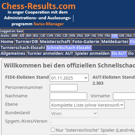
Logged on: Gast
Arabic
ARM
AZE
BIH
BUL
CAT
CHN
CRO
CZE
DEN
ENG
ESP
FAI
FIN
FRA
GER
GRE
INA
I
Home
TurnierDB
Meisterschaft
Foto-Galerie
Meldekartei
El
Turnierschach-Elozahl
Schnellschach-Elozahl
Allgemeines
Turnier anmelden: AUT
Spieler anmelden
Elo AUT
Elo
Willkommen bei den offiziellen Schnellscha
FIDE-Elolisten Stand
AUT-Elolisten Stand
2.303
Personennummer
Nachname
Vorname
Ebene
Bundesland
Spgem./Kreis/Verein
Nur "österreichische" Spieler (Land=A