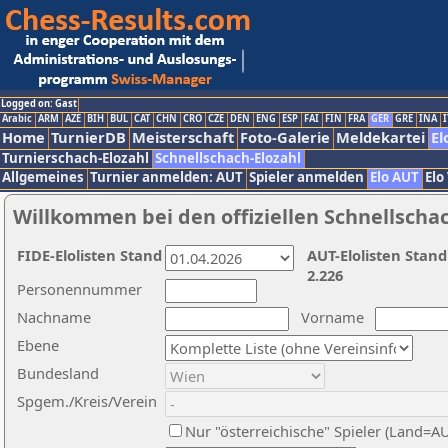
Logged on: Gast
Arabic
ARM
AZE
BIH
BUL
CAT
CHN
CRO
CZE
DEN
ENG
ESP
FAI
FIN
FRA
GER
GRE
INA
I
Home
TurnierDB
Meisterschaft
Foto-Galerie
Meldekartei
El
Turnierschach-Elozahl
Schnellschach-Elozahl
Allgemeines
Turnier anmelden: AUT
Spieler anmelden
Elo AUT
Elo
Willkommen bei den offiziellen Schnellscha
FIDE-Elolisten Stand
AUT-Elolisten Stand
2.226
Personennummer
Nachname
Vorname
Ebene
Bundesland
Spgem./Kreis/Verein
Nur "österreichische" Spieler (Land=A