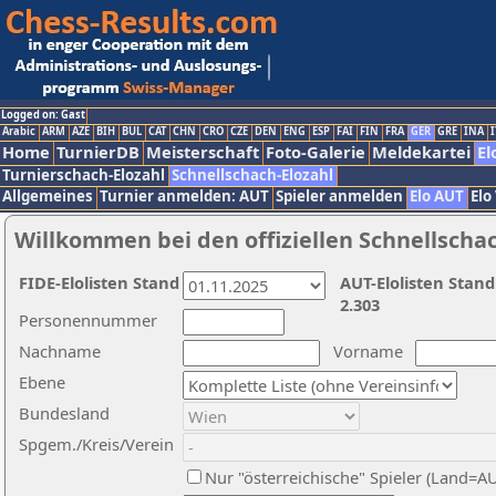
Logged on: Gast
Arabic
ARM
AZE
BIH
BUL
CAT
CHN
CRO
CZE
DEN
ENG
ESP
FAI
FIN
FRA
GER
GRE
INA
I
Home
TurnierDB
Meisterschaft
Foto-Galerie
Meldekartei
El
Turnierschach-Elozahl
Schnellschach-Elozahl
Allgemeines
Turnier anmelden: AUT
Spieler anmelden
Elo AUT
Elo
Willkommen bei den offiziellen Schnellscha
FIDE-Elolisten Stand
AUT-Elolisten Stand
2.303
Personennummer
Nachname
Vorname
Ebene
Bundesland
Spgem./Kreis/Verein
Nur "österreichische" Spieler (Land=A