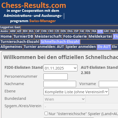
Logged on: Gast
Arabic
ARM
AZE
BIH
BUL
CAT
CHN
CRO
CZE
DEN
ENG
ESP
FAI
FIN
FRA
GER
GRE
INA
I
Home
TurnierDB
Meisterschaft
Foto-Galerie
Meldekartei
El
Turnierschach-Elozahl
Schnellschach-Elozahl
Allgemeines
Turnier anmelden: AUT
Spieler anmelden
Elo AUT
Elo
Willkommen bei den offiziellen Schnellscha
FIDE-Elolisten Stand
AUT-Elolisten Stand
2.303
Personennummer
Nachname
Vorname
Ebene
Bundesland
Spgem./Kreis/Verein
Nur "österreichische" Spieler (Land=A