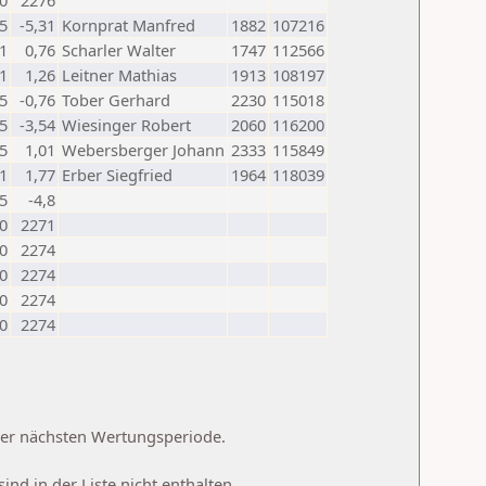
0
2276
,5
-5,31
Kornprat Manfred
1882
107216
1
0,76
Scharler Walter
1747
112566
1
1,26
Leitner Mathias
1913
108197
,5
-0,76
Tober Gerhard
2230
115018
,5
-3,54
Wiesinger Robert
2060
116200
,5
1,01
Webersberger Johann
2333
115849
1
1,77
Erber Siegfried
1964
118039
5
-4,8
0
2271
0
2274
0
2274
0
2274
0
2274
 der nächsten Wertungsperiode.
d in der Liste nicht enthalten.