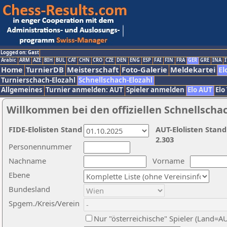
Logged on: Gast
Arabic
ARM
AZE
BIH
BUL
CAT
CHN
CRO
CZE
DEN
ENG
ESP
FAI
FIN
FRA
GER
GRE
INA
I
Home
TurnierDB
Meisterschaft
Foto-Galerie
Meldekartei
El
Turnierschach-Elozahl
Schnellschach-Elozahl
Allgemeines
Turnier anmelden: AUT
Spieler anmelden
Elo AUT
Elo
Willkommen bei den offiziellen Schnellscha
FIDE-Elolisten Stand
AUT-Elolisten Stand
2.303
Personennummer
Nachname
Vorname
Ebene
Bundesland
Spgem./Kreis/Verein
Nur "österreichische" Spieler (Land=A