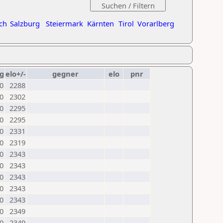
ch
Salzburg
Steiermark
Kärnten
Tirol
Vorarlberg
g
elo+/-
gegner
elo
pnr
0
2288
0
2302
0
2295
0
2295
0
2331
0
2319
0
2343
0
2343
0
2343
0
2343
0
2343
0
2349
0
2349