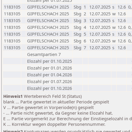
Elozahl per 01.07.2025
1183105
GIPFELSCHACH 2025
Sbg
1
12.07.2025
s
12.6
0
1183105
GIPFELSCHACH 2025
Sbg
2
12.07.2025
w
12.6
1183105
GIPFELSCHACH 2025
Sbg
3
12.07.2025
s
12.6
1183105
GIPFELSCHACH 2025
Sbg
4
12.07.2025
w
12.6
0
1183105
GIPFELSCHACH 2025
Sbg
5
12.07.2025
s
12.6
0
1183105
GIPFELSCHACH 2025
Sbg
6
12.07.2025
w
12.6
0
1183105
GIPFELSCHACH 2025
Sbg
7
12.07.2025
s
12.6
Gesamtpartien 7
Elozahl per 01.10.2025
Elozahl per 01.01.2026
Elozahl per 01.04.2026
Elozahl per 01.07.2026
Elozahl per 01.10.2026
Hinweis1
Wertebereich Feld St (Status)
blank ... Partie gewertet in aktueller Periode gespielt
V ... Partie gewertet in Vorperiode(n) gespielt
- ... Partie nicht gewertet, da Gegner keine Elozahl hat.
E ... Partie vorgemerkt zur Berechnung der Einstiegselozahl in
K ... Korrektur wegen doppelter Personennummer.
Hinweis2
Kontumazen werden grundsätzlich nie gewertet und sin