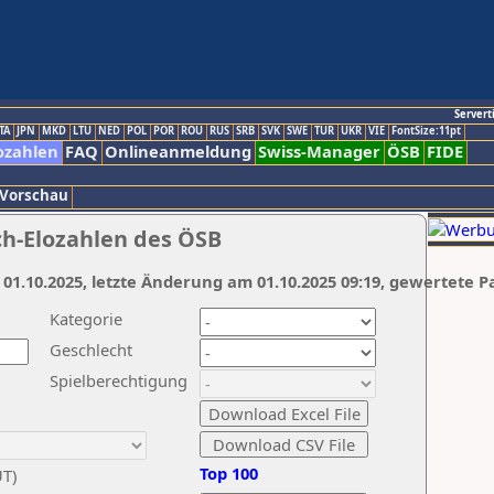
Servert
TA
JPN
MKD
LTU
NED
POL
POR
ROU
RUS
SRB
SVK
SWE
TUR
UKR
VIE
FontSize:11pt
ozahlen
FAQ
Onlineanmeldung
Swiss-Manager
ÖSB
FIDE
 Vorschau
ch-Elozahlen des ÖSB
 01.10.2025, letzte Änderung am 01.10.2025 09:19, gewertete P
Kategorie
Geschlecht
Spielberechtigung
Top 100
UT)