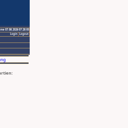
ime 07.08.2026 07:28:05
Login
Logout
artien: