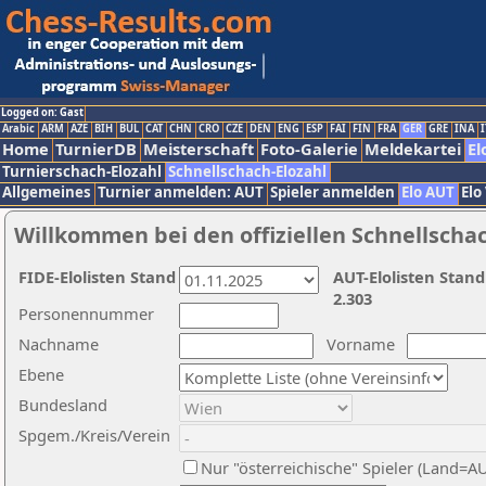
Logged on: Gast
Arabic
ARM
AZE
BIH
BUL
CAT
CHN
CRO
CZE
DEN
ENG
ESP
FAI
FIN
FRA
GER
GRE
INA
I
Home
TurnierDB
Meisterschaft
Foto-Galerie
Meldekartei
El
Turnierschach-Elozahl
Schnellschach-Elozahl
Allgemeines
Turnier anmelden: AUT
Spieler anmelden
Elo AUT
Elo
Willkommen bei den offiziellen Schnellscha
FIDE-Elolisten Stand
AUT-Elolisten Stand
2.303
Personennummer
Nachname
Vorname
Ebene
Bundesland
Spgem./Kreis/Verein
Nur "österreichische" Spieler (Land=A