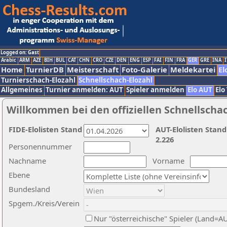
Logged on: Gast
Arabic
ARM
AZE
BIH
BUL
CAT
CHN
CRO
CZE
DEN
ENG
ESP
FAI
FIN
FRA
GER
GRE
INA
I
Home
TurnierDB
Meisterschaft
Foto-Galerie
Meldekartei
El
Turnierschach-Elozahl
Schnellschach-Elozahl
Allgemeines
Turnier anmelden: AUT
Spieler anmelden
Elo AUT
Elo
Willkommen bei den offiziellen Schnellscha
FIDE-Elolisten Stand
AUT-Elolisten Stand
2.226
Personennummer
Nachname
Vorname
Ebene
Bundesland
Spgem./Kreis/Verein
Nur "österreichische" Spieler (Land=A