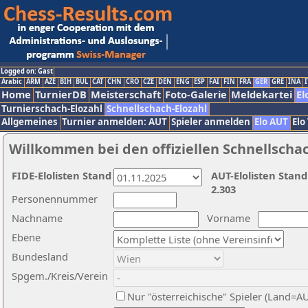
Logged on: Gast
Arabic
ARM
AZE
BIH
BUL
CAT
CHN
CRO
CZE
DEN
ENG
ESP
FAI
FIN
FRA
GER
GRE
INA
I
Home
TurnierDB
Meisterschaft
Foto-Galerie
Meldekartei
El
Turnierschach-Elozahl
Schnellschach-Elozahl
Allgemeines
Turnier anmelden: AUT
Spieler anmelden
Elo AUT
Elo
Willkommen bei den offiziellen Schnellscha
FIDE-Elolisten Stand
AUT-Elolisten Stand
2.303
Personennummer
Nachname
Vorname
Ebene
Bundesland
Spgem./Kreis/Verein
Nur "österreichische" Spieler (Land=A