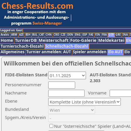
Logged on: Gast
Arabic
ARM
AZE
BIH
BUL
CAT
CHN
CRO
CZE
DEN
ENG
ESP
FAI
FIN
FRA
GER
GRE
INA
I
Home
TurnierDB
Meisterschaft
Foto-Galerie
Meldekartei
El
Turnierschach-Elozahl
Schnellschach-Elozahl
Allgemeines
Turnier anmelden: AUT
Spieler anmelden
Elo AUT
Elo
Willkommen bei den offiziellen Schnellscha
FIDE-Elolisten Stand
AUT-Elolisten Stand
2.303
Personennummer
Nachname
Vorname
Ebene
Bundesland
Spgem./Kreis/Verein
Nur "österreichische" Spieler (Land=A