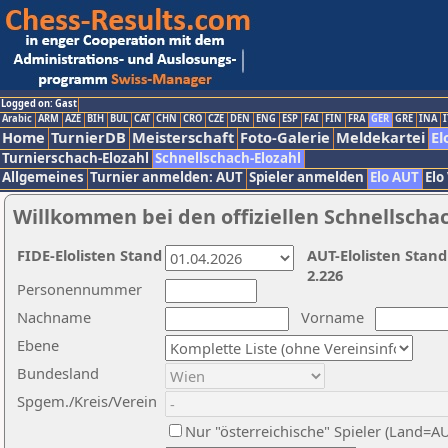
Logged on: Gast
Arabic
ARM
AZE
BIH
BUL
CAT
CHN
CRO
CZE
DEN
ENG
ESP
FAI
FIN
FRA
GER
GRE
INA
I
Home
TurnierDB
Meisterschaft
Foto-Galerie
Meldekartei
El
Turnierschach-Elozahl
Schnellschach-Elozahl
Allgemeines
Turnier anmelden: AUT
Spieler anmelden
Elo AUT
Elo
Willkommen bei den offiziellen Schnellscha
FIDE-Elolisten Stand
AUT-Elolisten Stand
2.226
Personennummer
Nachname
Vorname
Ebene
Bundesland
Spgem./Kreis/Verein
Nur "österreichische" Spieler (Land=A