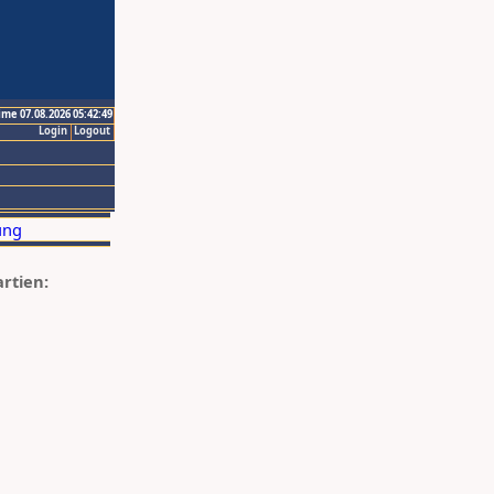
ime 07.08.2026 05:42:49
Login
Logout
artien: