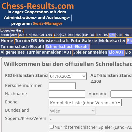
Logged on: Gast
Arabic
ARM
AZE
BIH
BUL
CAT
CHN
CRO
CZE
DEN
ENG
ESP
FAI
FIN
FRA
GER
GRE
INA
I
Home
TurnierDB
Meisterschaft
Foto-Galerie
Meldekartei
El
Turnierschach-Elozahl
Schnellschach-Elozahl
Allgemeines
Turnier anmelden: AUT
Spieler anmelden
Elo AUT
Elo
Willkommen bei den offiziellen Schnellscha
FIDE-Elolisten Stand
AUT-Elolisten Stand
2.303
Personennummer
Nachname
Vorname
Ebene
Bundesland
Spgem./Kreis/Verein
Nur "österreichische" Spieler (Land=A