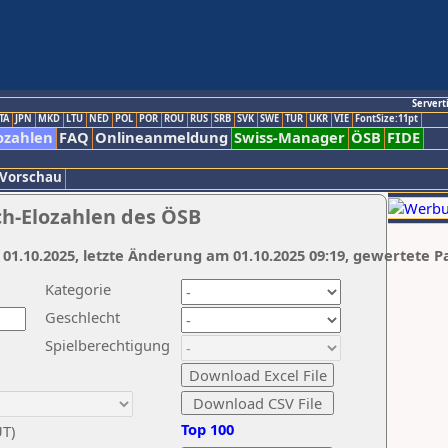
Servert
TA
JPN
MKD
LTU
NED
POL
POR
ROU
RUS
SRB
SVK
SWE
TUR
UKR
VIE
FontSize:11pt
ozahlen
FAQ
Onlineanmeldung
Swiss-Manager
ÖSB
FIDE
 Vorschau
ch-Elozahlen des ÖSB
 01.10.2025, letzte Änderung am 01.10.2025 09:19, gewertete P
Kategorie
Geschlecht
Spielberechtigung
Top 100
UT)