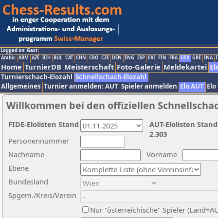
Logged on: Gast
Arabic
ARM
AZE
BIH
BUL
CAT
CHN
CRO
CZE
DEN
ENG
ESP
FAI
FIN
FRA
GER
GRE
INA
I
Home
TurnierDB
Meisterschaft
Foto-Galerie
Meldekartei
El
Turnierschach-Elozahl
Schnellschach-Elozahl
Allgemeines
Turnier anmelden: AUT
Spieler anmelden
Elo AUT
Elo
Willkommen bei den offiziellen Schnellscha
FIDE-Elolisten Stand
AUT-Elolisten Stand
2.303
Personennummer
Nachname
Vorname
Ebene
Bundesland
Spgem./Kreis/Verein
Nur "österreichische" Spieler (Land=A