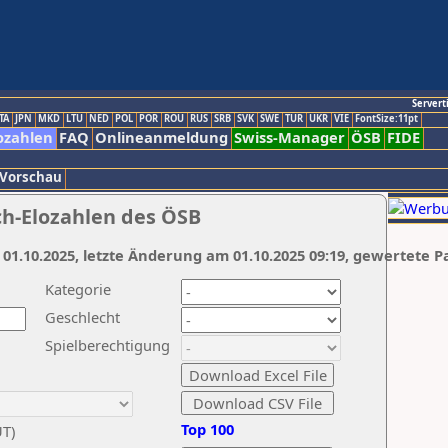
Servert
TA
JPN
MKD
LTU
NED
POL
POR
ROU
RUS
SRB
SVK
SWE
TUR
UKR
VIE
FontSize:11pt
ozahlen
FAQ
Onlineanmeldung
Swiss-Manager
ÖSB
FIDE
 Vorschau
ch-Elozahlen des ÖSB
 01.10.2025, letzte Änderung am 01.10.2025 09:19, gewertete P
Kategorie
Geschlecht
Spielberechtigung
Top 100
UT)