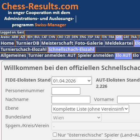
Logged on: Gast
Arabic
ARM
AZE
BIH
BUL
CAT
CHN
CRO
CZE
DEN
ENG
ESP
FAI
FIN
FRA
GER
GRE
INA
I
Home
TurnierDB
Meisterschaft
Foto-Galerie
Meldekartei
El
Turnierschach-Elozahl
Schnellschach-Elozahl
Allgemeines
Turnier anmelden: AUT
Spieler anmelden
Elo AUT
Elo
Willkommen bei den offiziellen Schnellscha
FIDE-Elolisten Stand
AUT-Elolisten Stand
2.226
Personennummer
Nachname
Vorname
Ebene
Bundesland
Spgem./Kreis/Verein
Nur "österreichische" Spieler (Land=A