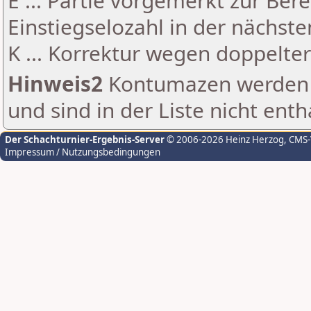
E ... Partie vorgemerkt zur Be
Einstiegselozahl in der nächst
K ... Korrektur wegen doppelt
Hinweis2
Kontumazen werden g
und sind in der Liste nicht enth
Der Schachturnier-Ergebnis-Server
© 2006-2026 Heinz Herzog
, CMS
Impressum / Nutzungsbedingungen