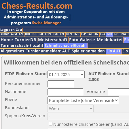
Logged on: Gast
Arabic
ARM
AZE
BIH
BUL
CAT
CHN
CRO
CZE
DEN
ENG
ESP
FAI
FIN
FRA
GER
GRE
INA
I
Home
TurnierDB
Meisterschaft
Foto-Galerie
Meldekartei
El
Turnierschach-Elozahl
Schnellschach-Elozahl
Allgemeines
Turnier anmelden: AUT
Spieler anmelden
Elo AUT
Elo
Willkommen bei den offiziellen Schnellscha
FIDE-Elolisten Stand
AUT-Elolisten Stand
2.303
Personennummer
Nachname
Vorname
Ebene
Bundesland
Spgem./Kreis/Verein
Nur "österreichische" Spieler (Land=A