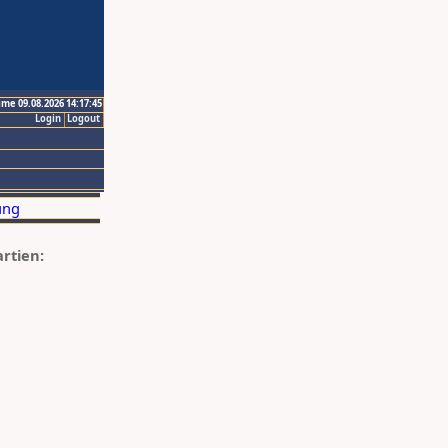
ime 09.08.2026 14:17:45
Login
Logout
artien: