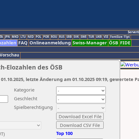
Servert
TA
JPN
MKD
LTU
NED
POL
POR
ROU
RUS
SRB
SVK
SWE
TUR
UKR
VIE
FontSize:11pt
ozahlen
FAQ
Onlineanmeldung
Swiss-Manager
ÖSB
FIDE
 Vorschau
ch-Elozahlen des ÖSB
 01.10.2025, letzte Änderung am 01.10.2025 09:19, gewertete P
Kategorie
Geschlecht
Spielberechtigung
Top 100
UT)