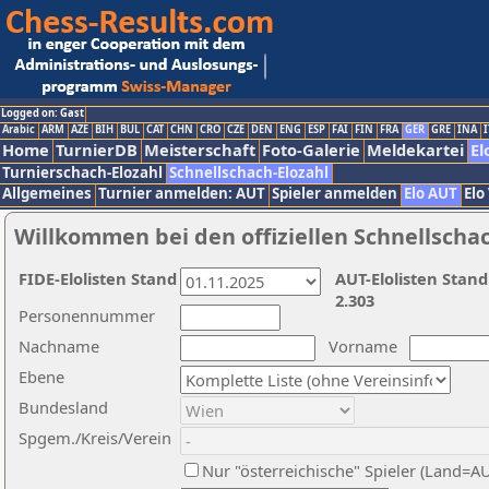
Logged on: Gast
Arabic
ARM
AZE
BIH
BUL
CAT
CHN
CRO
CZE
DEN
ENG
ESP
FAI
FIN
FRA
GER
GRE
INA
I
Home
TurnierDB
Meisterschaft
Foto-Galerie
Meldekartei
El
Turnierschach-Elozahl
Schnellschach-Elozahl
Allgemeines
Turnier anmelden: AUT
Spieler anmelden
Elo AUT
Elo
Willkommen bei den offiziellen Schnellscha
FIDE-Elolisten Stand
AUT-Elolisten Stand
2.303
Personennummer
Nachname
Vorname
Ebene
Bundesland
Spgem./Kreis/Verein
Nur "österreichische" Spieler (Land=A