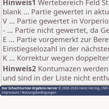
Hinweis1
Wertebereich Feld St 
blank ... Partie gewertet in akt
V ... Partie gewertet in Vorperi
- ... Partie nicht gewertet, da 
E ... Partie vorgemerkt zur Be
Einstiegselozahl in der nächst
K ... Korrektur wegen doppelt
Hinweis2
Kontumazen werden g
und sind in der Liste nicht enth
Der Schachturnier-Ergebnis-Server
© 2006-2026 Heinz Herzog
, CMS
Impressum / Nutzungsbedingungen