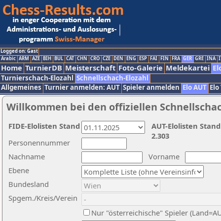
Logged on: Gast
Arabic
ARM
AZE
BIH
BUL
CAT
CHN
CRO
CZE
DEN
ENG
ESP
FAI
FIN
FRA
GER
GRE
INA
I
Home
TurnierDB
Meisterschaft
Foto-Galerie
Meldekartei
El
Turnierschach-Elozahl
Schnellschach-Elozahl
Allgemeines
Turnier anmelden: AUT
Spieler anmelden
Elo AUT
Elo
Willkommen bei den offiziellen Schnellscha
FIDE-Elolisten Stand
AUT-Elolisten Stand
2.303
Personennummer
Nachname
Vorname
Ebene
Bundesland
Spgem./Kreis/Verein
Nur "österreichische" Spieler (Land=A