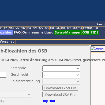
Servert
TA
JPN
MKD
LTU
NED
POL
POR
ROU
RUS
SRB
SVK
SWE
TUR
UKR
VIE
FontSize:11pt
ozahlen
FAQ
Onlineanmeldung
Swiss-Manager
ÖSB
FIDE
 Vorschau
ch-Elozahlen des ÖSB
 01.04.2026, letzte Änderung am 10.04.2026 09:59, gewertete P
Kategorie
Geschlecht
Spielberechtigung
Top 100
UT)