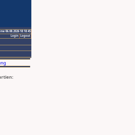
ime 06.08.2026 18:18:45
Login
Logout
artien: