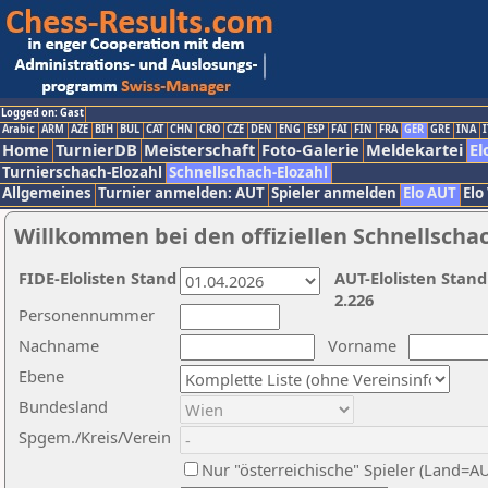
Logged on: Gast
Arabic
ARM
AZE
BIH
BUL
CAT
CHN
CRO
CZE
DEN
ENG
ESP
FAI
FIN
FRA
GER
GRE
INA
I
Home
TurnierDB
Meisterschaft
Foto-Galerie
Meldekartei
El
Turnierschach-Elozahl
Schnellschach-Elozahl
Allgemeines
Turnier anmelden: AUT
Spieler anmelden
Elo AUT
Elo
Willkommen bei den offiziellen Schnellscha
FIDE-Elolisten Stand
AUT-Elolisten Stand
2.226
Personennummer
Nachname
Vorname
Ebene
Bundesland
Spgem./Kreis/Verein
Nur "österreichische" Spieler (Land=A