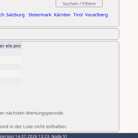
ch
Salzburg
Steiermark
Kärnten
Tirol
Vorarlberg
er
elo
pnr
 der nächsten Wertungsperiode.
d in der Liste nicht enthalten.
-Version 14.07.2026 13:23, Node S1