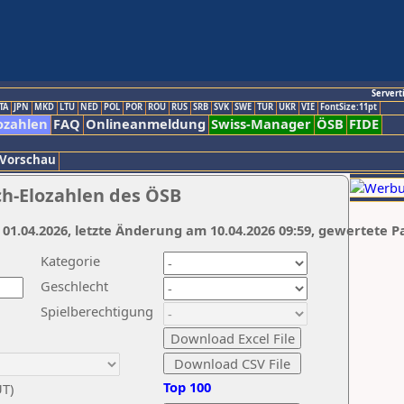
Servert
TA
JPN
MKD
LTU
NED
POL
POR
ROU
RUS
SRB
SVK
SWE
TUR
UKR
VIE
FontSize:11pt
ozahlen
FAQ
Onlineanmeldung
Swiss-Manager
ÖSB
FIDE
 Vorschau
ch-Elozahlen des ÖSB
 01.04.2026, letzte Änderung am 10.04.2026 09:59, gewertete P
Kategorie
Geschlecht
Spielberechtigung
Top 100
UT)