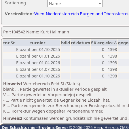
Sortierung
Vereinslisten:
Wien
Niederösterreich
Burgenland
Oberösterrei
Pnr:104542 Name: Kurt Hallmann
tnr
St
turnier
bdld
rd
datum
f
K
erg
elo+/-
gegn
Elozahl per 01.10.2025
0
1398
Elozahl per 01.01.2026
0
1398
Elozahl per 01.04.2026
0
1398
Elozahl per 01.07.2026
0
1398
Elozahl per 01.10.2026
0
1398
Hinweis1
Wertebereich Feld St (Status)
blank ... Partie gewertet in aktueller Periode gespielt
V ... Partie gewertet in Vorperiode(n) gespielt
- ... Partie nicht gewertet, da Gegner keine Elozahl hat.
E ... Partie vorgemerkt zur Berechnung der Einstiegselozahl in
K ... Korrektur wegen doppelter Personennummer.
Hinweis2
Kontumazen werden grundsätzlich nie gewertet und sin
Der Schachturnier-Ergebnis-Server
© 2006-2026 Heinz Herzog
, CMS