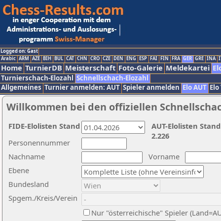
Logged on: Gast
Arabic
ARM
AZE
BIH
BUL
CAT
CHN
CRO
CZE
DEN
ENG
ESP
FAI
FIN
FRA
GER
GRE
INA
I
Home
TurnierDB
Meisterschaft
Foto-Galerie
Meldekartei
El
Turnierschach-Elozahl
Schnellschach-Elozahl
Allgemeines
Turnier anmelden: AUT
Spieler anmelden
Elo AUT
Elo
Willkommen bei den offiziellen Schnellscha
FIDE-Elolisten Stand
AUT-Elolisten Stand
2.226
Personennummer
Nachname
Vorname
Ebene
Bundesland
Spgem./Kreis/Verein
Nur "österreichische" Spieler (Land=A