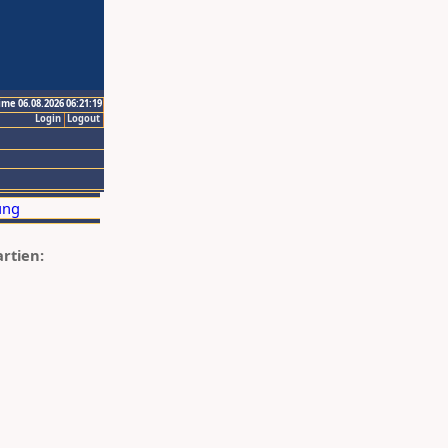
ime 06.08.2026 06:21:19
Login
Logout
artien: