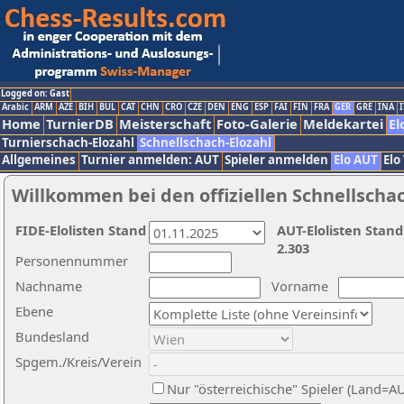
Logged on: Gast
Arabic
ARM
AZE
BIH
BUL
CAT
CHN
CRO
CZE
DEN
ENG
ESP
FAI
FIN
FRA
GER
GRE
INA
I
Home
TurnierDB
Meisterschaft
Foto-Galerie
Meldekartei
El
Turnierschach-Elozahl
Schnellschach-Elozahl
Allgemeines
Turnier anmelden: AUT
Spieler anmelden
Elo AUT
Elo
Willkommen bei den offiziellen Schnellscha
FIDE-Elolisten Stand
AUT-Elolisten Stand
2.303
Personennummer
Nachname
Vorname
Ebene
Bundesland
Spgem./Kreis/Verein
Nur "österreichische" Spieler (Land=A