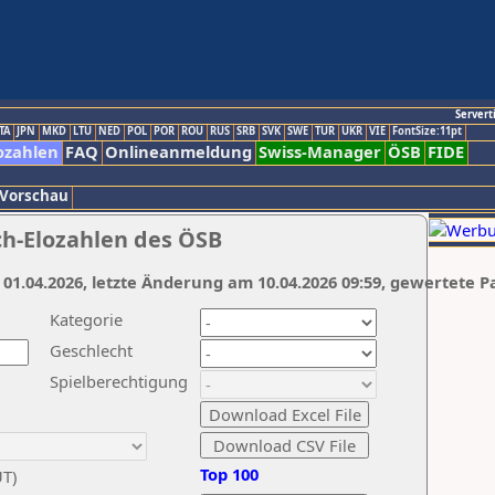
Servert
TA
JPN
MKD
LTU
NED
POL
POR
ROU
RUS
SRB
SVK
SWE
TUR
UKR
VIE
FontSize:11pt
ozahlen
FAQ
Onlineanmeldung
Swiss-Manager
ÖSB
FIDE
 Vorschau
ch-Elozahlen des ÖSB
 01.04.2026, letzte Änderung am 10.04.2026 09:59, gewertete P
Kategorie
Geschlecht
Spielberechtigung
Top 100
UT)