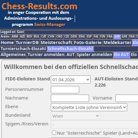
Logged on: Gast
Arabic
ARM
AZE
BIH
BUL
CAT
CHN
CRO
CZE
DEN
ENG
ESP
FAI
FIN
FRA
GER
GRE
INA
I
Home
TurnierDB
Meisterschaft
Foto-Galerie
Meldekartei
El
Turnierschach-Elozahl
Schnellschach-Elozahl
Allgemeines
Turnier anmelden: AUT
Spieler anmelden
Elo AUT
Elo
Willkommen bei den offiziellen Schnellscha
FIDE-Elolisten Stand
AUT-Elolisten Stand
2.226
Personennummer
Nachname
Vorname
Ebene
Bundesland
Spgem./Kreis/Verein
Nur "österreichische" Spieler (Land=A