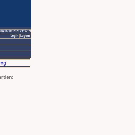
ime 07.08.2026 23:36:59
Login
Logout
artien: