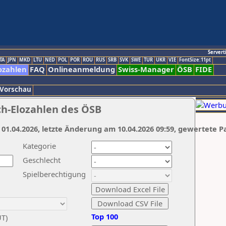
Servert
TA
JPN
MKD
LTU
NED
POL
POR
ROU
RUS
SRB
SVK
SWE
TUR
UKR
VIE
FontSize:11pt
ozahlen
FAQ
Onlineanmeldung
Swiss-Manager
ÖSB
FIDE
 Vorschau
ch-Elozahlen des ÖSB
 01.04.2026, letzte Änderung am 10.04.2026 09:59, gewertete P
Kategorie
Geschlecht
Spielberechtigung
Top 100
UT)