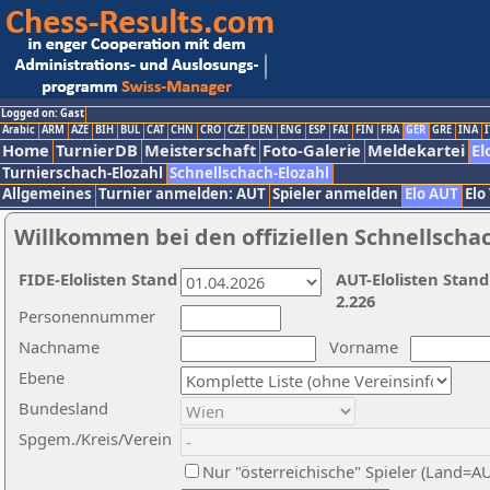
Logged on: Gast
Arabic
ARM
AZE
BIH
BUL
CAT
CHN
CRO
CZE
DEN
ENG
ESP
FAI
FIN
FRA
GER
GRE
INA
I
Home
TurnierDB
Meisterschaft
Foto-Galerie
Meldekartei
El
Turnierschach-Elozahl
Schnellschach-Elozahl
Allgemeines
Turnier anmelden: AUT
Spieler anmelden
Elo AUT
Elo
Willkommen bei den offiziellen Schnellscha
FIDE-Elolisten Stand
AUT-Elolisten Stand
2.226
Personennummer
Nachname
Vorname
Ebene
Bundesland
Spgem./Kreis/Verein
Nur "österreichische" Spieler (Land=A