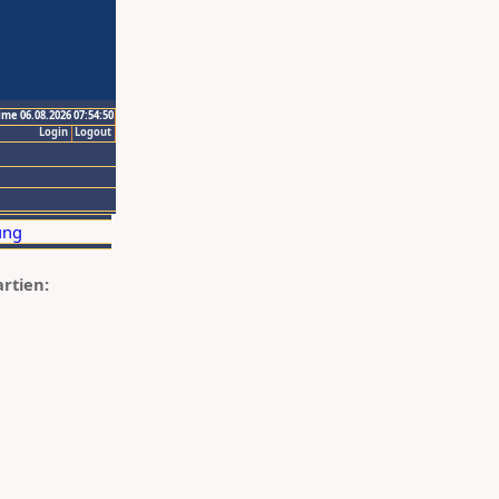
ime 06.08.2026 07:54:50
Login
Logout
artien: