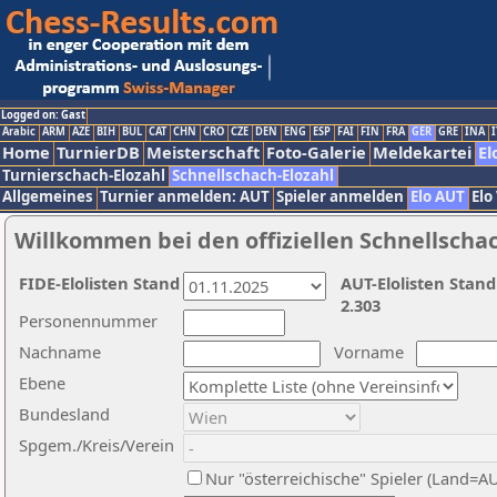
Logged on: Gast
Arabic
ARM
AZE
BIH
BUL
CAT
CHN
CRO
CZE
DEN
ENG
ESP
FAI
FIN
FRA
GER
GRE
INA
I
Home
TurnierDB
Meisterschaft
Foto-Galerie
Meldekartei
El
Turnierschach-Elozahl
Schnellschach-Elozahl
Allgemeines
Turnier anmelden: AUT
Spieler anmelden
Elo AUT
Elo
Willkommen bei den offiziellen Schnellscha
FIDE-Elolisten Stand
AUT-Elolisten Stand
2.303
Personennummer
Nachname
Vorname
Ebene
Bundesland
Spgem./Kreis/Verein
Nur "österreichische" Spieler (Land=A