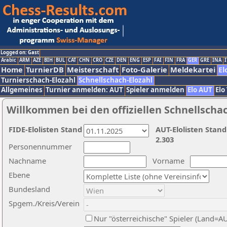
Logged on: Gast
Arabic
ARM
AZE
BIH
BUL
CAT
CHN
CRO
CZE
DEN
ENG
ESP
FAI
FIN
FRA
GER
GRE
INA
I
Home
TurnierDB
Meisterschaft
Foto-Galerie
Meldekartei
El
Turnierschach-Elozahl
Schnellschach-Elozahl
Allgemeines
Turnier anmelden: AUT
Spieler anmelden
Elo AUT
Elo
Willkommen bei den offiziellen Schnellscha
FIDE-Elolisten Stand
AUT-Elolisten Stand
2.303
Personennummer
Nachname
Vorname
Ebene
Bundesland
Spgem./Kreis/Verein
Nur "österreichische" Spieler (Land=A