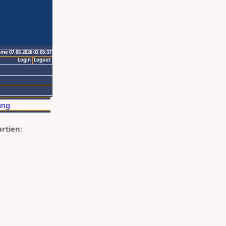
ime 07.08.2026 02:05:37
Login
Logout
artien: