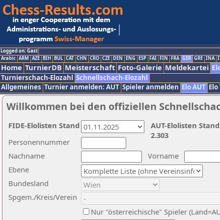
Logged on: Gast
Arabic
ARM
AZE
BIH
BUL
CAT
CHN
CRO
CZE
DEN
ENG
ESP
FAI
FIN
FRA
GER
GRE
INA
I
Home
TurnierDB
Meisterschaft
Foto-Galerie
Meldekartei
El
Turnierschach-Elozahl
Schnellschach-Elozahl
Allgemeines
Turnier anmelden: AUT
Spieler anmelden
Elo AUT
Elo
Willkommen bei den offiziellen Schnellscha
FIDE-Elolisten Stand
AUT-Elolisten Stand
2.303
Personennummer
Nachname
Vorname
Ebene
Bundesland
Spgem./Kreis/Verein
Nur "österreichische" Spieler (Land=A