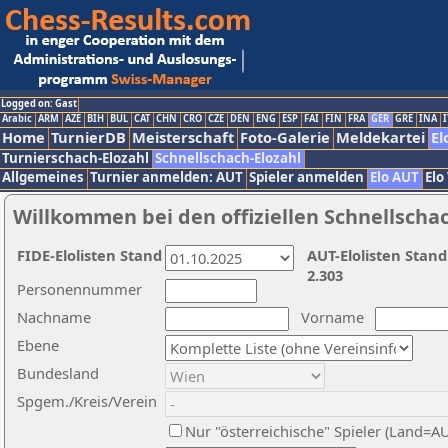
Logged on: Gast
Arabic
ARM
AZE
BIH
BUL
CAT
CHN
CRO
CZE
DEN
ENG
ESP
FAI
FIN
FRA
GER
GRE
INA
I
Home
TurnierDB
Meisterschaft
Foto-Galerie
Meldekartei
El
Turnierschach-Elozahl
Schnellschach-Elozahl
Allgemeines
Turnier anmelden: AUT
Spieler anmelden
Elo AUT
Elo
Willkommen bei den offiziellen Schnellscha
FIDE-Elolisten Stand
AUT-Elolisten Stand
2.303
Personennummer
Nachname
Vorname
Ebene
Bundesland
Spgem./Kreis/Verein
Nur "österreichische" Spieler (Land=A