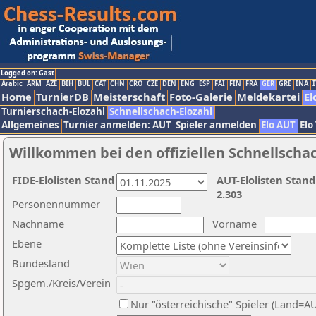
Logged on: Gast
Arabic
ARM
AZE
BIH
BUL
CAT
CHN
CRO
CZE
DEN
ENG
ESP
FAI
FIN
FRA
GER
GRE
INA
I
Home
TurnierDB
Meisterschaft
Foto-Galerie
Meldekartei
El
Turnierschach-Elozahl
Schnellschach-Elozahl
Allgemeines
Turnier anmelden: AUT
Spieler anmelden
Elo AUT
Elo
Willkommen bei den offiziellen Schnellscha
FIDE-Elolisten Stand
AUT-Elolisten Stand
2.303
Personennummer
Nachname
Vorname
Ebene
Bundesland
Spgem./Kreis/Verein
Nur "österreichische" Spieler (Land=A