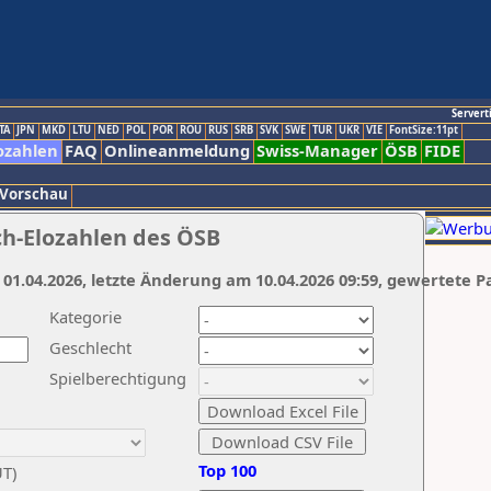
Servert
TA
JPN
MKD
LTU
NED
POL
POR
ROU
RUS
SRB
SVK
SWE
TUR
UKR
VIE
FontSize:11pt
ozahlen
FAQ
Onlineanmeldung
Swiss-Manager
ÖSB
FIDE
 Vorschau
ch-Elozahlen des ÖSB
 01.04.2026, letzte Änderung am 10.04.2026 09:59, gewertete P
Kategorie
Geschlecht
Spielberechtigung
Top 100
UT)