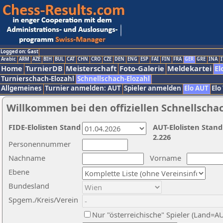
Logged on: Gast
Arabic
ARM
AZE
BIH
BUL
CAT
CHN
CRO
CZE
DEN
ENG
ESP
FAI
FIN
FRA
GER
GRE
INA
I
Home
TurnierDB
Meisterschaft
Foto-Galerie
Meldekartei
El
Turnierschach-Elozahl
Schnellschach-Elozahl
Allgemeines
Turnier anmelden: AUT
Spieler anmelden
Elo AUT
Elo
Willkommen bei den offiziellen Schnellscha
FIDE-Elolisten Stand
AUT-Elolisten Stand
2.226
Personennummer
Nachname
Vorname
Ebene
Bundesland
Spgem./Kreis/Verein
Nur "österreichische" Spieler (Land=A