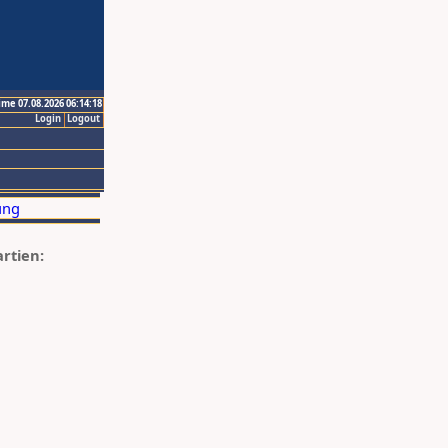
ime 07.08.2026 06:14:18
Login
Logout
artien: