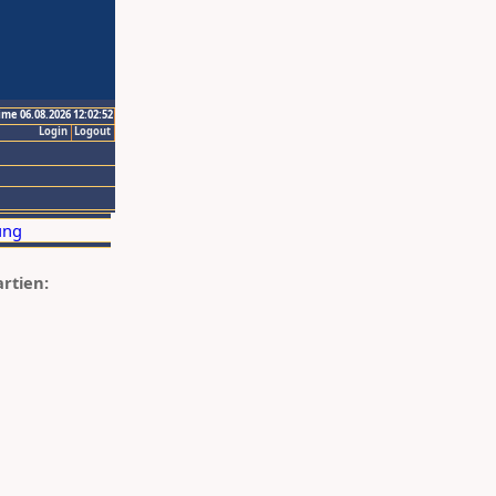
ime 06.08.2026 12:02:52
Login
Logout
artien: