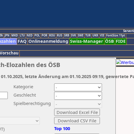
Servert
TA
JPN
MKD
LTU
NED
POL
POR
ROU
RUS
SRB
SVK
SWE
TUR
UKR
VIE
FontSize:11pt
ozahlen
FAQ
Onlineanmeldung
Swiss-Manager
ÖSB
FIDE
 Vorschau
ch-Elozahlen des ÖSB
 01.10.2025, letzte Änderung am 01.10.2025 09:19, gewertete P
Kategorie
Geschlecht
Spielberechtigung
Top 100
UT)