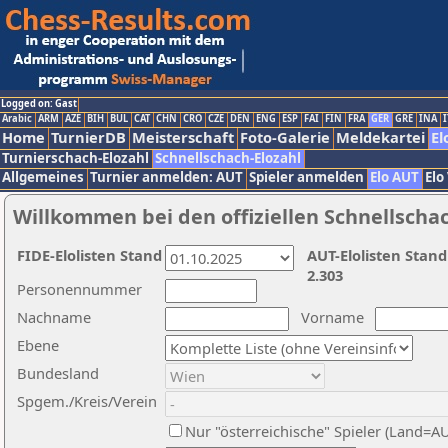
Logged on: Gast
Arabic
ARM
AZE
BIH
BUL
CAT
CHN
CRO
CZE
DEN
ENG
ESP
FAI
FIN
FRA
GER
GRE
INA
I
Home
TurnierDB
Meisterschaft
Foto-Galerie
Meldekartei
El
Turnierschach-Elozahl
Schnellschach-Elozahl
Allgemeines
Turnier anmelden: AUT
Spieler anmelden
Elo AUT
Elo
Willkommen bei den offiziellen Schnellscha
FIDE-Elolisten Stand
AUT-Elolisten Stand
2.303
Personennummer
Nachname
Vorname
Ebene
Bundesland
Spgem./Kreis/Verein
Nur "österreichische" Spieler (Land=A