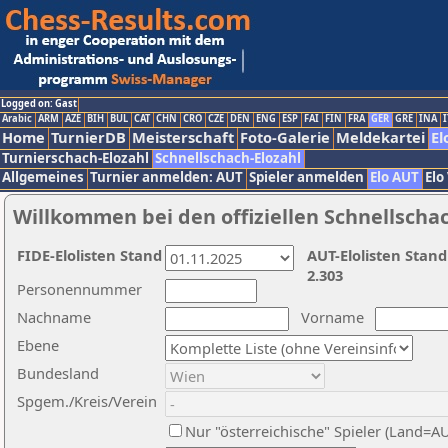
Logged on: Gast
Arabic
ARM
AZE
BIH
BUL
CAT
CHN
CRO
CZE
DEN
ENG
ESP
FAI
FIN
FRA
GER
GRE
INA
I
Home
TurnierDB
Meisterschaft
Foto-Galerie
Meldekartei
El
Turnierschach-Elozahl
Schnellschach-Elozahl
Allgemeines
Turnier anmelden: AUT
Spieler anmelden
Elo AUT
Elo
Willkommen bei den offiziellen Schnellscha
FIDE-Elolisten Stand
AUT-Elolisten Stand
2.303
Personennummer
Nachname
Vorname
Ebene
Bundesland
Spgem./Kreis/Verein
Nur "österreichische" Spieler (Land=A