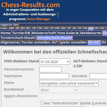
Logged on: Gast
Arabic
ARM
AZE
BIH
BUL
CAT
CHN
CRO
CZE
DEN
ENG
ESP
FAI
FIN
FRA
GER
GRE
INA
I
Home
TurnierDB
Meisterschaft
Foto-Galerie
Meldekartei
El
Turnierschach-Elozahl
Schnellschach-Elozahl
Allgemeines
Turnier anmelden: AUT
Spieler anmelden
Elo AUT
Elo
Willkommen bei den offiziellen Schnellscha
FIDE-Elolisten Stand
AUT-Elolisten Stand
2.226
Personennummer
Nachname
Vorname
Ebene
Bundesland
Spgem./Kreis/Verein
Nur "österreichische" Spieler (Land=A