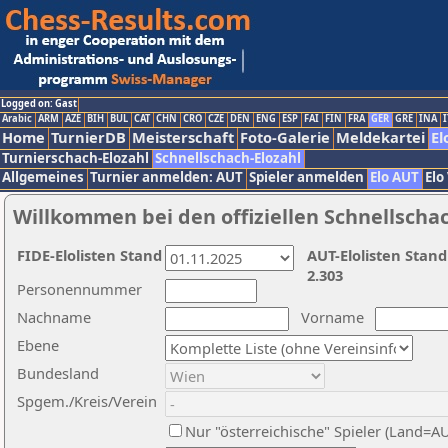
Logged on: Gast
Arabic
ARM
AZE
BIH
BUL
CAT
CHN
CRO
CZE
DEN
ENG
ESP
FAI
FIN
FRA
GER
GRE
INA
I
Home
TurnierDB
Meisterschaft
Foto-Galerie
Meldekartei
El
Turnierschach-Elozahl
Schnellschach-Elozahl
Allgemeines
Turnier anmelden: AUT
Spieler anmelden
Elo AUT
Elo
Willkommen bei den offiziellen Schnellscha
FIDE-Elolisten Stand
AUT-Elolisten Stand
2.303
Personennummer
Nachname
Vorname
Ebene
Bundesland
Spgem./Kreis/Verein
Nur "österreichische" Spieler (Land=A