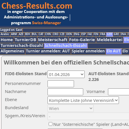
Logged on: Gast
Arabic
ARM
AZE
BIH
BUL
CAT
CHN
CRO
CZE
DEN
ENG
ESP
FAI
FIN
FRA
GER
GRE
INA
I
Home
TurnierDB
Meisterschaft
Foto-Galerie
Meldekartei
El
Turnierschach-Elozahl
Schnellschach-Elozahl
Allgemeines
Turnier anmelden: AUT
Spieler anmelden
Elo AUT
Elo
Willkommen bei den offiziellen Schnellscha
FIDE-Elolisten Stand
AUT-Elolisten Stand
2.226
Personennummer
Nachname
Vorname
Ebene
Bundesland
Spgem./Kreis/Verein
Nur "österreichische" Spieler (Land=A