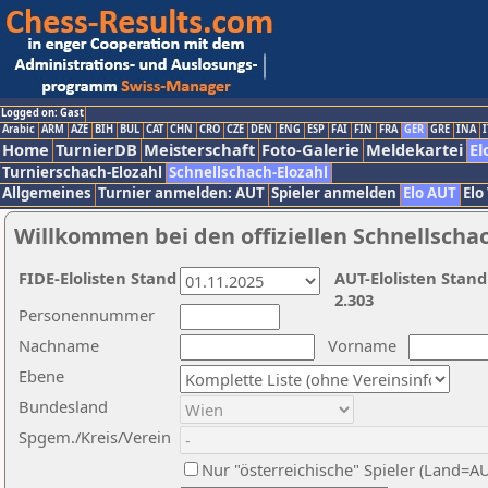
Logged on: Gast
Arabic
ARM
AZE
BIH
BUL
CAT
CHN
CRO
CZE
DEN
ENG
ESP
FAI
FIN
FRA
GER
GRE
INA
I
Home
TurnierDB
Meisterschaft
Foto-Galerie
Meldekartei
El
Turnierschach-Elozahl
Schnellschach-Elozahl
Allgemeines
Turnier anmelden: AUT
Spieler anmelden
Elo AUT
Elo
Willkommen bei den offiziellen Schnellscha
FIDE-Elolisten Stand
AUT-Elolisten Stand
2.303
Personennummer
Nachname
Vorname
Ebene
Bundesland
Spgem./Kreis/Verein
Nur "österreichische" Spieler (Land=A