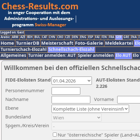
Logged on: Gast
Arabic
ARM
AZE
BIH
BUL
CAT
CHN
CRO
CZE
DEN
ENG
ESP
FAI
FIN
FRA
GER
GRE
INA
I
Home
TurnierDB
Meisterschaft
Foto-Galerie
Meldekartei
El
Turnierschach-Elozahl
Schnellschach-Elozahl
Allgemeines
Turnier anmelden: AUT
Spieler anmelden
Elo AUT
Elo
Willkommen bei den offiziellen Schnellscha
FIDE-Elolisten Stand
AUT-Elolisten Stand
2.226
Personennummer
Nachname
Vorname
Ebene
Bundesland
Spgem./Kreis/Verein
Nur "österreichische" Spieler (Land=A